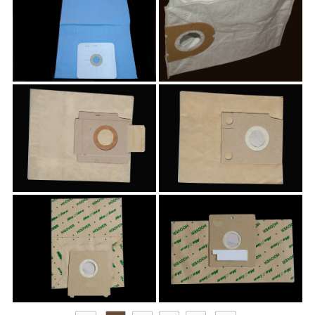
JMZ9
JMZ8
JMZ10
JMZ11
JMZ12
JMZ13