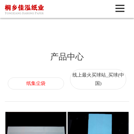
线上最火买球站_买球(中国)
产品中心
线上最火买球站_买球(中
纸集尘袋
国)